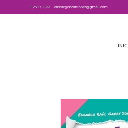
11-2550-2233
elbodegonediciones@gmail.com
INIC