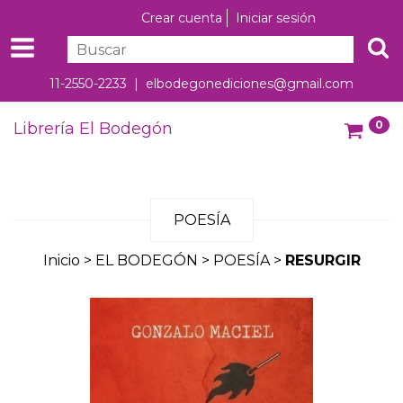
Crear cuenta
Iniciar sesión
11-2550-2233 |
elbodegonediciones@gmail.com
0
Librería El Bodegón
POESÍA
Inicio
>
EL BODEGÓN
>
POESÍA
>
RESURGIR